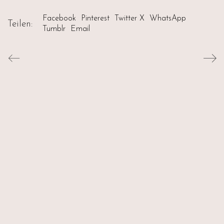
Facebook
Pinterest
Twitter X
WhatsApp
Teilen:
Tumblr
Email
© Copyright 2026 by Aida & Tim Glowik.
Impressum.
Datenschutzerklärung.
AGB.